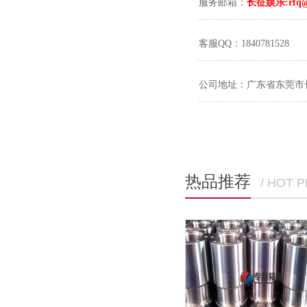
服务邮箱：
长征娱乐:rfq@
客服QQ：1840781528
公司地址：广东省东莞市
热品推荐
/ HOT 