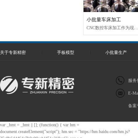
小批量车床加工
CNC数控车床加工作为现代效率高的加工方式，主要针对于一些轴类零件、管类零件、盘套类零件的单件、中小批量加工；适应于形状复杂、精度要求高的多种五金、塑胶等材质，数控车床的精度可达0.005mm，表面光洁度
关于专新精密
手板模型
小批量生产
网站地图
服务热
E-Ma
备案
var _hmt = _hmt || []; (function() { var hm =
document.createElement("script"); hm.src = "https://hm.baidu.com/hm.js?