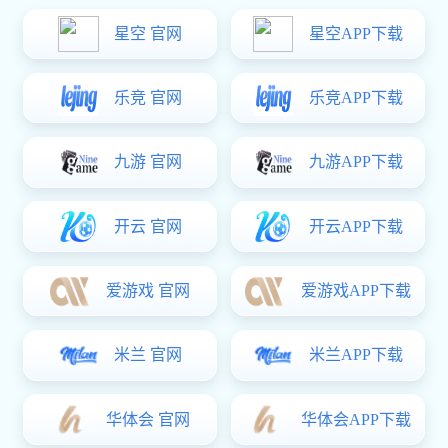
热门关键词：
五金零件
手板表面处理
3D打印
钣金手板模型
小
您的位置:
长征娱乐
>
产品频道
>
小批量生产
>
长征娱乐: 小批
专新精密产品中心
小批量生产