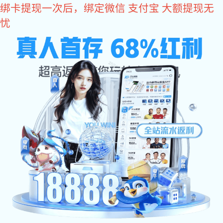
长征娱乐
欢迎光临东莞市长征娱乐-科技赋能场景,让娱乐更有趣 - pgcz官网！
长征娱乐